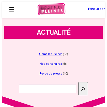
Aller
Faire un don
au
contenu
ACTUALITÉ
Gamelles Pleines
(38)
Nos partenaires
(56)
Revue de presse
(10)
Rechercher