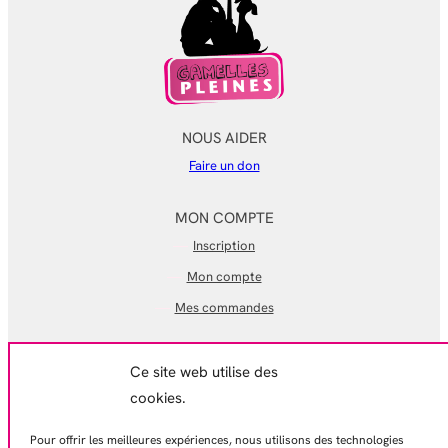
NOUS AIDER
Faire un don
MON COMPTE
Inscription
Mon compte
Mes commandes
EN SAVOIR PLUS
Ce site web utilise des
Mentions légales
cookies.
Conditions générales de ventes
Pour offrir les meilleures expériences, nous utilisons des technologies
Politique de confidentialité