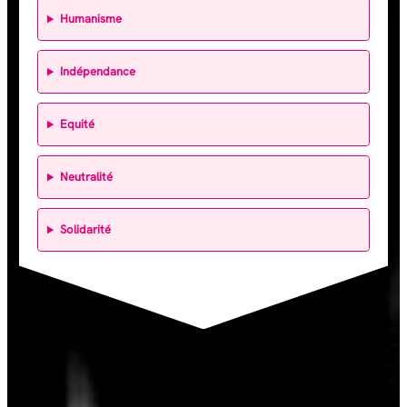
Humanisme
I
ndépendance
E
quité
N
eutralité
S
olidarité