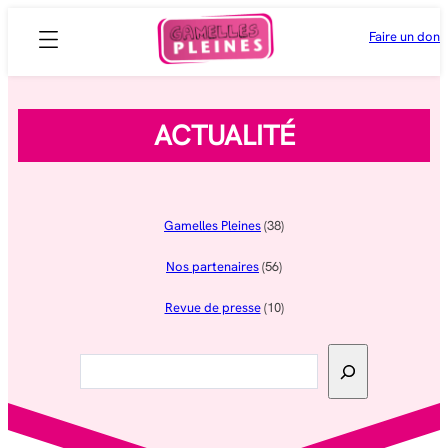
Aller
Faire un don
au
contenu
ACTUALITÉ
Gamelles Pleines
(38)
Nos partenaires
(56)
Revue de presse
(10)
Rechercher