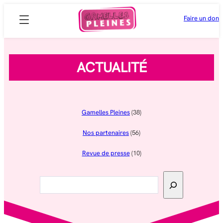
Aller
Faire un don
au
contenu
ACTUALITÉ
Gamelles Pleines
(38)
Nos partenaires
(56)
Revue de presse
(10)
Rechercher