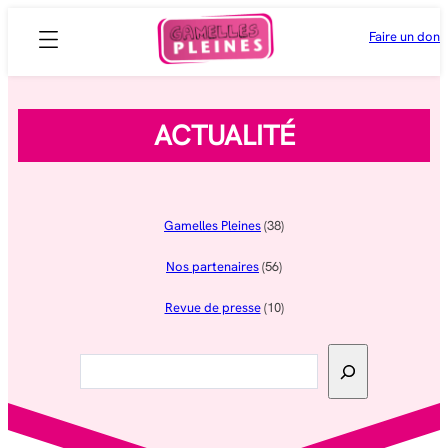
Aller
Faire un don
au
contenu
ACTUALITÉ
Gamelles Pleines
(38)
Nos partenaires
(56)
Revue de presse
(10)
Rechercher