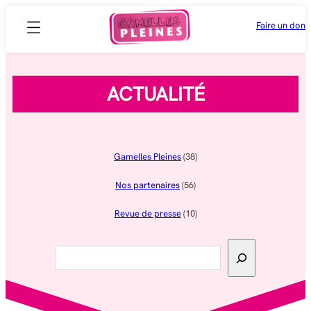
Aller
Faire un don
au
contenu
ACTUALITÉ
Gamelles Pleines
(38)
Nos partenaires
(56)
Revue de presse
(10)
Rechercher