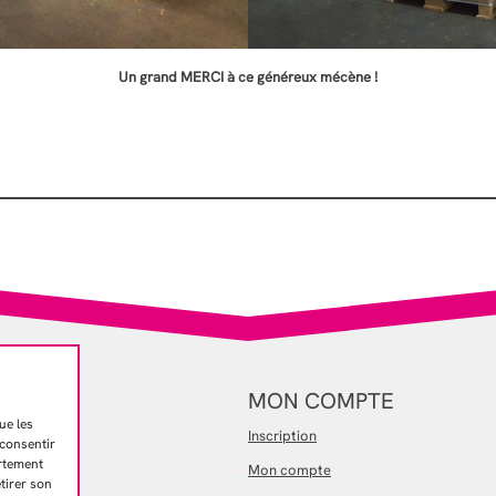
Un grand MERCI à ce généreux mécène !
R
MON COMPTE
ue les
Inscription
 consentir
ortement
Mon compte
etirer son