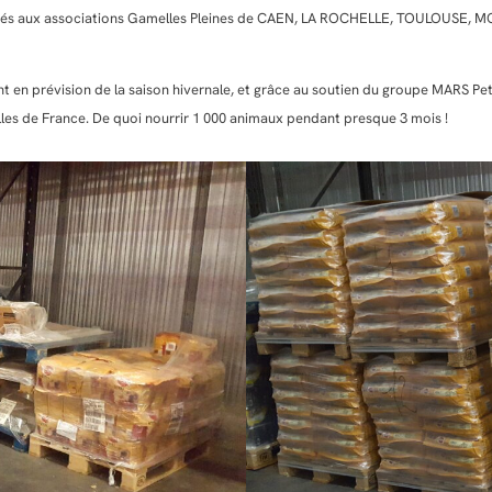
vrés aux associations Gamelles Pleines de CAEN, LA ROCHELLE, TOULOUSE, 
nt en prévision de la saison hivernale, et grâce au soutien du groupe MARS Pet
lles de France. De quoi nourrir 1 000 animaux pendant presque 3 mois !