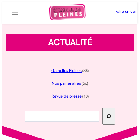
Aller
Faire un don
au
contenu
ACTUALITÉ
Gamelles Pleines
(38)
Nos partenaires
(56)
Revue de presse
(10)
Rechercher