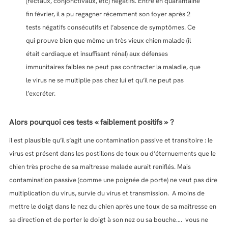
(rectaux, conjonctivaux, etc) négatifs. Entré en quarantaine
fin février, il a pu regagner récemment son foyer après 2
tests négatifs consécutifs et l’absence de symptômes. Ce
qui prouve bien que même un très vieux chien malade (il
était cardiaque et insuffisant rénal) aux défenses
immunitaires faibles ne peut pas contracter la maladie, que
le virus ne se multiplie pas chez lui et qu’il ne peut pas
l’excréter.
Alors pourquoi ces tests « faiblement positifs » ?
il est plausible qu’il s’agit une contamination passive et transitoire : le
virus est présent dans les postillons de toux ou d’éternuements que le
chien très proche de sa maîtresse malade aurait reniflés. Mais
contamination passive (comme une poignée de porte) ne veut pas dire
multiplication du virus, survie du virus et transmission. A moins de
mettre le doigt dans le nez du chien après une toux de sa maîtresse en
sa direction et de porter le doigt à son nez ou sa bouche…. vous ne