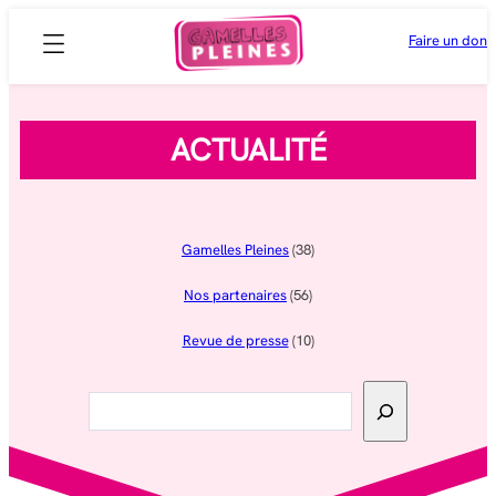
Aller
Faire un don
au
contenu
ACTUALITÉ
Gamelles Pleines
(38)
Nos partenaires
(56)
Revue de presse
(10)
Rechercher