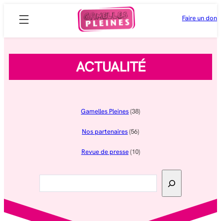
Aller
Faire un don
au
contenu
ACTUALITÉ
Gamelles Pleines
(38)
Nos partenaires
(56)
Revue de presse
(10)
Rechercher