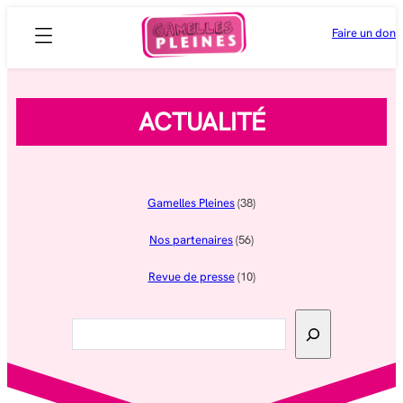
Aller
Faire un don
au
contenu
ACTUALITÉ
Gamelles Pleines
(38)
Nos partenaires
(56)
Revue de presse
(10)
Rechercher